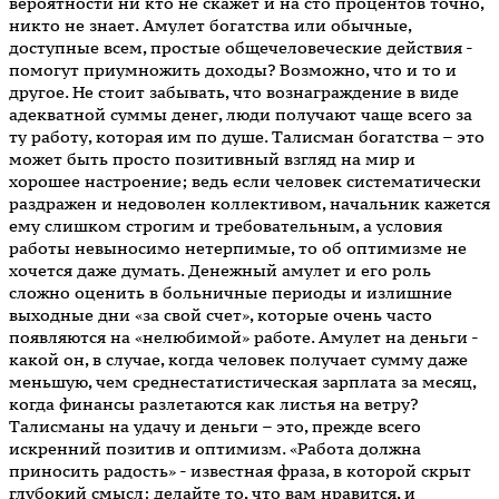
вероятности ни кто не скажет и на сто процентов точно,
никто не знает. Амулет богатства или обычные,
доступные всем, простые общечеловеческие действия -
помогут приумножить доходы? Возможно, что и то и
другое. Не стоит забывать, что вознаграждение в виде
адекватной суммы денег, люди получают чаще всего за
ту работу, которая им по душе. Талисман богатства – это
может быть просто позитивный взгляд на мир и
хорошее настроение; ведь если человек систематически
раздражен и недоволен коллективом, начальник кажется
ему слишком строгим и требовательным, а условия
работы невыносимо нетерпимые, то об оптимизме не
хочется даже думать. Денежный амулет и его роль
сложно оценить в больничные периоды и излишние
выходные дни «за свой счет», которые очень часто
появляются на «нелюбимой» работе. Амулет на деньги -
какой он, в случае, когда человек получает сумму даже
меньшую, чем среднестатистическая зарплата за месяц,
когда финансы разлетаются как листья на ветру?
Талисманы на удачу и деньги – это, прежде всего
искренний позитив и оптимизм. «Работа должна
приносить радость» - известная фраза, в которой скрыт
глубокий смысл: делайте то, что вам нравится, и