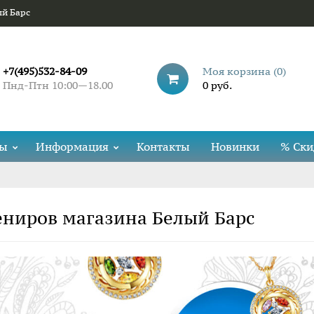
ый Барс
+7(495)532-84-09
Моя корзина (
0
)
Пнд-Птн 10:00—18.00
0 руб.
ды
Информация
Контакты
Новинки
% Ски
ениров магазина Белый Барс