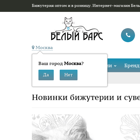
Бижутерия оптом и в розницу. Интернет-магазин Бел
Москва
Ваш город
Москва
?
Каталог
Коллекции
Брен
»
Главная
Новинки бижутерии и сув