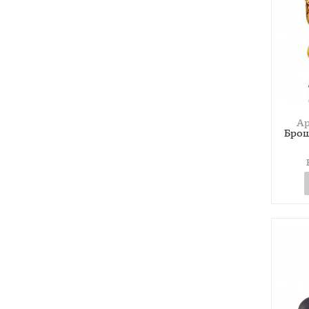
Ар
Брош