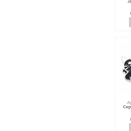
Д
А
Сер