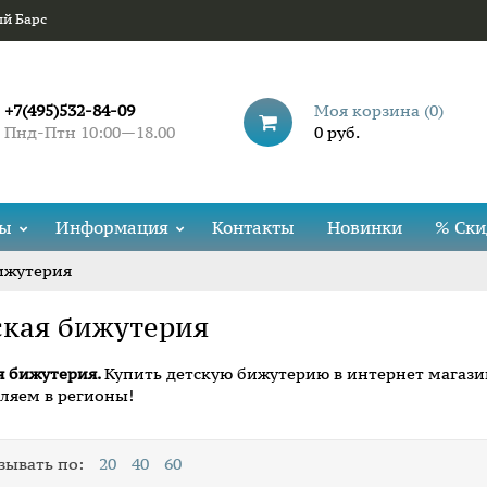
ый Барс
+7(495)532-84-09
Моя корзина (
0
)
Пнд-Птн 10:00—18.00
0 руб.
ды
Информация
Контакты
Новинки
% Ски
ижутерия
ская бижутерия
я бижутерия.
Купить детскую бижутерию в интернет магазин
ляем в регионы!
зывать по:
20
40
60