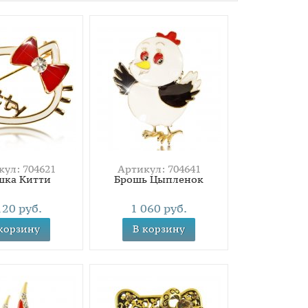
ул: 704621
Артикул: 704641
шка Китти
Брошь Цыпленок
120 руб.
1 060 руб.
корзину
В корзину