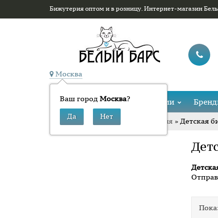
Бижутерия оптом и в розницу. Интернет-магазин Бел
Москва
Ваш город
Москва
?
Каталог
Коллекции
Брен
»
» Детская б
Главная
Молодежная бижутерия
Дет
Детска
Отправ
Пока