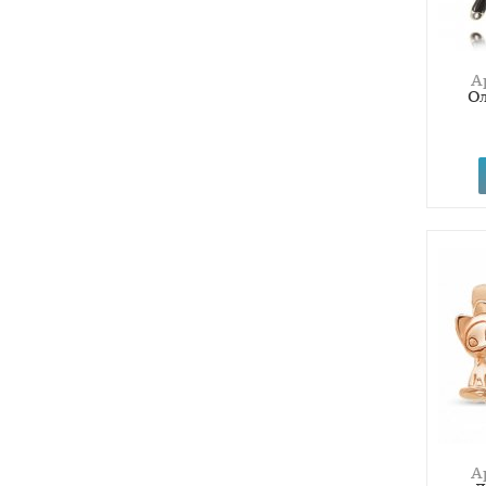
А
О
А