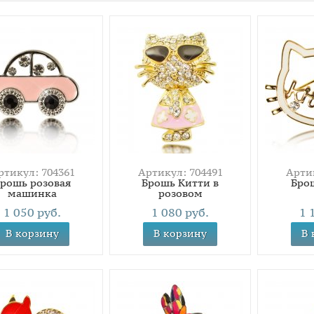
ртикул: 704361
Артикул: 704491
Артик
рошь розовая
Брошь Китти в
Бро
машинка
розовом
1 050 руб.
1 080 руб.
1 
В корзину
В корзину
В 