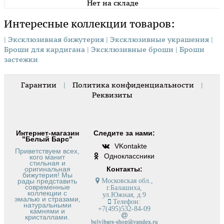
Нет на складе
Интересные коллекции товаров:
| Эксклюзивная бижутерия
| Эксклюзивные украшения
|
Броши для кардигана
| Эксклюзивные броши
| Броши
застежки
Гарантии
|
Политика конфиденциальности
|
Реквизиты
Интернет-магазин
Следите за нами:
"Белый Барс"
VKontakte
Приветствуем всех,
Одноклассники
кого манит
стильная и
оригинальная
Контакты:
бижутерия! Мы
рады представить
Московская обл.,
современные
г.Балашиха,
коллекции с
ул.Южная, д.9
эмалью и стразами,
Телефон:
натуральными
+7(495)532-84-09
камнями и
кристаллами.