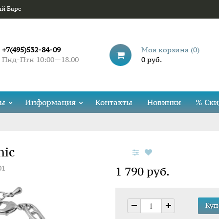
ый Барс
+7(495)532-84-09
Моя корзина (
0
)
Пнд-Птн 10:00—18.00
0 руб.
ды
Информация
Контакты
Новинки
% Ски
hic
01
1 790 руб.