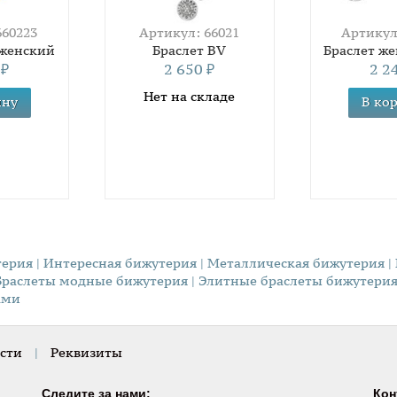
660223
Артикул: 66021
Артикул
 женский
Браслет BV
Браслет ж
0
2 650
2 2
₽
₽
Нет на складе
терия
| Интересная бижутерия
| Металлическая бижутерия
|
 Браслеты модные бижутерия
| Элитные браслеты бижутери
ами
сти
|
Реквизиты
Следите за нами:
Кон