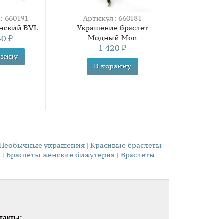
: 660191
Артикул: 660181
енский BVL
Украшение браслет
40
Модный Mon
₽
1 420
₽
 Необычные украшения
| Красивые браслеты
я
| Браслеты женские бижутерия
| Браслеты
такты: