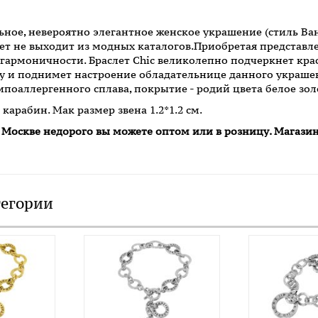
ьное, невероятно элегантное женское украшение (стиль Ва
лет не выходит из модных каталогов.Приобретая представл
и гармоничности. Браслет Chic великолепно подчеркнет кра
у и поднимет настроение обладательнице данного украшен
поаллергенного сплава, покрытие - родий цвета белое золо
карабин. Мак размер звена 1.2*1.2 см.
в Москве недорого вы можете оптом или в розницу. Магази
тегории