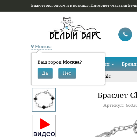
Бижутерия оптом и в розницу. Интернет-магазин Бел
Москва
Ваш город
Москва
?
Каталог
Коллекции
Брен
»
»
Браслет Chic
Главная
Браслеты
Браслет C
Артикул: 6602