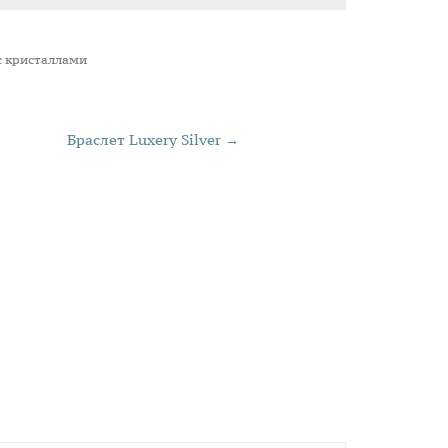
с кристаллами
Браслет Lux​ery Silver →