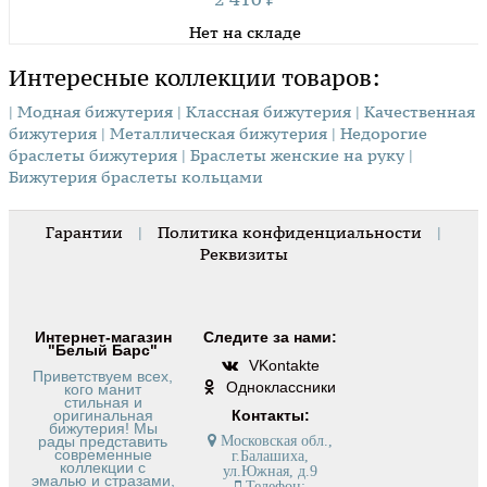
Нет на складе
Интересные коллекции товаров:
| Модная бижутерия
| Классная бижутерия
| Качественная
бижутерия
| Металлическая бижутерия
| Недорогие
браслеты бижутерия
| Браслеты женские на руку
|
Бижутерия браслеты кольцами
Гарантии
|
Политика конфиденциальности
|
Реквизиты
Интернет-магазин
Следите за нами:
"Белый Барс"
VKontakte
Приветствуем всех,
Одноклассники
кого манит
стильная и
оригинальная
Контакты:
бижутерия! Мы
рады представить
Московская обл.,
современные
г.Балашиха,
коллекции с
ул.Южная, д.9
эмалью и стразами,
Телефон: