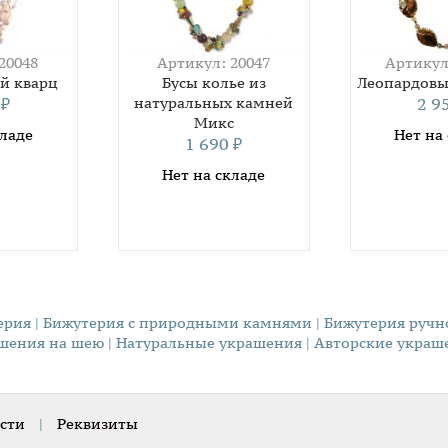
20048
Артикул: 20047
Артикул
й кварц
Бусы колье из
Леопардовы
0
натуральных камней
2 9
₽
Микс
кладе
Нет на
1 690
₽
Нет на складе
ерия
| Бижутерия с природными камнями
| Бижутерия руч
ашения на шею
| Натуральные украшения
| Авторские украш
сти
|
Реквизиты