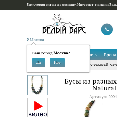
Бижутерия оптом и в розницу. Интернет-магазин Бел
Москва
Ваш город
Москва
?
Каталог
Коллекции
Брен
»
»
Бусы из разных камней Natu
Главная
Бусы
Бусы из разны
Natural
Артикул: 2004