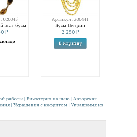
: 020045
Артикул: 200441
й агат бусы
Бусы Цитрин
50
2 250
₽
₽
 складе
ной работы
| Бижутерия на шею
| Авторская
ения
| Украшения с нефритом
| Украшения из