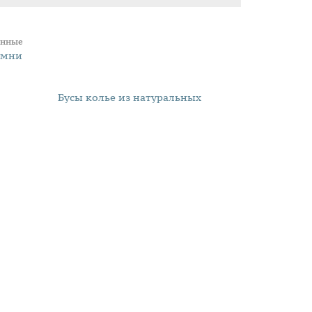
инные
амни
Бусы колье из натуральных