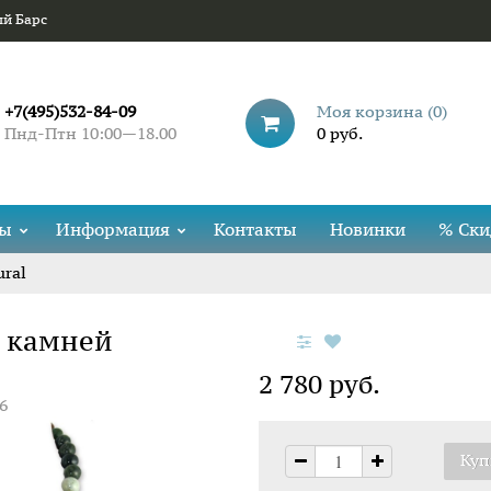
ый Барс
+7(495)532-84-09
Моя корзина (
0
)
Пнд-Птн 10:00—18.00
0 руб.
ды
Информация
Контакты
Новинки
% Ски
ral
х камней
2 780 руб.
6