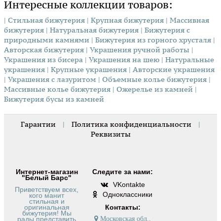
Интересные коллекции товаров:
| Стильная бижутерия
| Крупная бижутерия
| Массивная
бижутерия
| Натуральная бижутерия
| Бижутерия с
природными камнями
| Бижутерия из горного хрусталя
|
Авторская бижутерия
| Украшения ручной работы
|
Украшения из бисера
| Украшения на шею
| Натуральные
украшения
| Крупные украшения
| Авторские украшения
| Украшения с лазуритом
| Объемные колье бижутерия
|
Массивные колье бижутерия
| Ожерелье из камней
|
Бижутерия бусы из камней
Гарантии
|
Политика конфиденциальности
|
Реквизиты
Интернет-магазин
Следите за нами:
"Белый Барс"
VKontakte
Приветствуем всех,
Одноклассники
кого манит
стильная и
оригинальная
Контакты:
бижутерия! Мы
рады представить
Московская обл.,