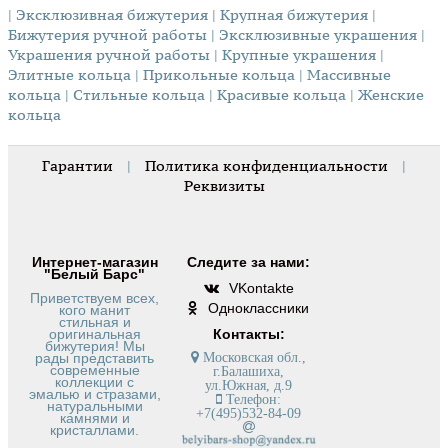
| Эксклюзивная бижутерия
| Крупная бижутерия
|
Бижутерия ручной работы
| Эксклюзивные украшения
|
Украшения ручной работы
| Крупные украшения
|
Элитные кольца
| Прикольные кольца
| Массивные
кольца
| Стильные кольца
| Красивые кольца
| Женские
кольца
Гарантии
|
Политика конфиденциальности
|
Реквизиты
Интернет-магазин
Следите за нами:
"Белый Барс"
VKontakte
Приветствуем всех,
Одноклассники
кого манит
стильная и
оригинальная
Контакты:
бижутерия! Мы
рады представить
Московская обл.,
современные
г.Балашиха,
коллекции с
ул.Южная, д.9
эмалью и стразами,
Телефон:
натуральными
+7(495)532-84-09
камнями и
кристаллами.