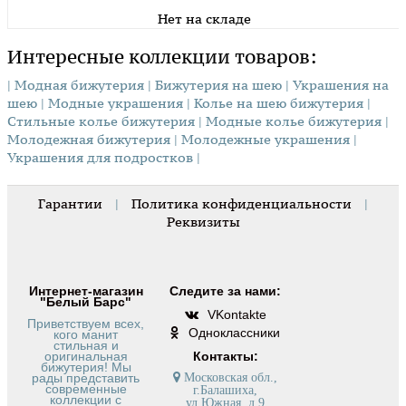
Нет на складе
Интересные коллекции товаров:
| Модная бижутерия
| Бижутерия на шею
| Украшения на
шею
| Модные украшения
| Колье на шею бижутерия
|
Стильные колье бижутерия
| Модные колье бижутерия
|
Молодежная бижутерия
| Молодежные украшения
|
Украшения для подростков |
Гарантии
|
Политика конфиденциальности
|
Реквизиты
Интернет-магазин
Следите за нами:
"Белый Барс"
VKontakte
Приветствуем всех,
Одноклассники
кого манит
стильная и
оригинальная
Контакты:
бижутерия! Мы
рады представить
Московская обл.,
современные
г.Балашиха,
коллекции с
ул.Южная, д.9