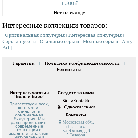
1 500
₽
Нет на складе
Интересные коллекции товаров:
| Оригинальная бижутерия
| Интересная бижутерия
|
Серьги пусеты
| Стильные серьги
| Модные серьги
| Anry
Art |
Гарантии
|
Политика конфиденциальности
|
Реквизиты
Интернет-магазин
Следите за нами:
"Белый Барс"
VKontakte
Приветствуем всех,
Одноклассники
кого манит
стильная и
оригинальная
Контакты:
бижутерия! Мы
рады представить
Московская обл.,
современные
г.Балашиха,
коллекции с
ул.Южная, д.9
эмалью и стразами,
Телефон:
натуральными