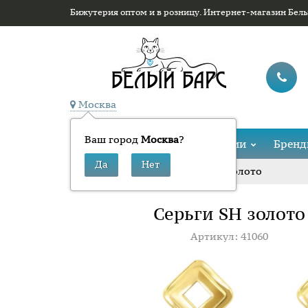
Бижутерия оптом и в розницу. Интернет-магазин Бел
Москва
Ваш город
Москва
?
Каталог
Коллекции
Брен
»
»
Серьги SH золото
Главная
Серьги
Серьги SH золото
Артикул: 41060