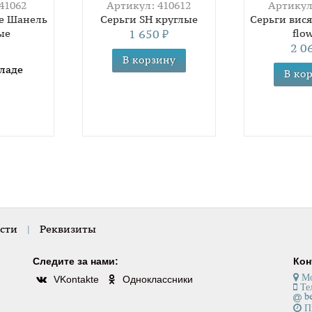
41062
Артикул: 410612
Артикул
ле Шанель
Серьги SH круглые
Серьги вис
ые
1 650
flo
₽
2 0
кладе
сти
|
Реквизиты
Следите за нами:
Кон
Мо
VKontakte
Одноклассники
Тел
Пн