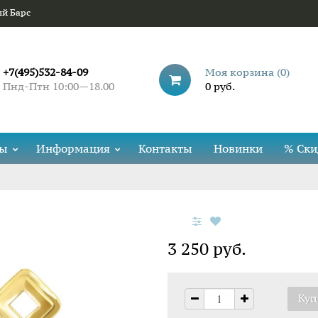
ый Барс
+7(495)532-84-09
Моя корзина (
0
)
Пнд-Птн 10:00—18.00
0 руб.
ды
Информация
Контакты
Новинки
% Ски
3 250 руб.