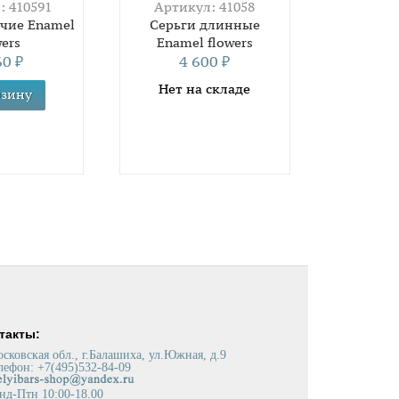
: 410591
Артикул: 41058
ячие Enamel
Серьги длинные
wers
Enamel flowers
60
4 600
₽
₽
Нет на складе
такты:
сковская обл., г.Балашиха, ул.Южная, д.9
ефон: +7(495)532-84-09
д-Птн 10:00-18.00