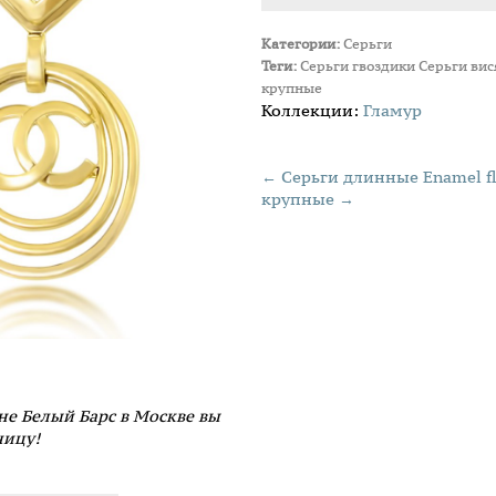
Категории:
Серьги
Теги:
Серьги гвоздики
Серьги ви
крупные
Коллекции:
Гламур
← Серьги длинные Enamel f
крупные →
не Белый Барс в Москве вы
ницу!